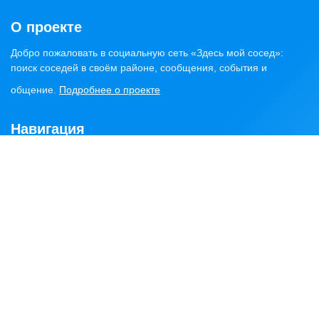
О проекте
Добро пожаловать в социальную сеть «Здесь мой сосед»:
поиск соседей в своём районе, сообщения, события и
общение.
Подробнее о проекте
Навигация
Главная
Статьи
Обсуждения
Сервисы
Объявления
Найти соседей
Районы