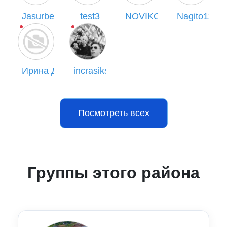
Jasurbek
test3
NOVIKOVA ANNA
Nagito1103
Ирина Дымченко
incrasiks
Посмотреть всех
Группы этого района