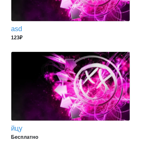
asd
123₽
йцу
Бесплатно