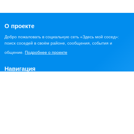
О проекте
Добро пожаловать в социальную сеть «Здесь мой сосед»:
поиск соседей в своём районе, сообщения, события и
общение.
Подробнее о проекте
Навигация
Главная
Статьи
Обсуждения
Сервисы
Объявления
Найти соседей
Районы