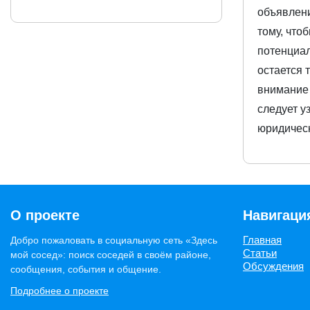
объявлени
тому, что
потенциал
остается 
внимание 
следует у
юридическ
О проекте
Навигаци
Главная
Добро пожаловать в социальную сеть «Здесь
Статьи
мой сосед»: поиск соседей в своём районе,
Обсуждения
сообщения, события и общение.
Подробнее о проекте