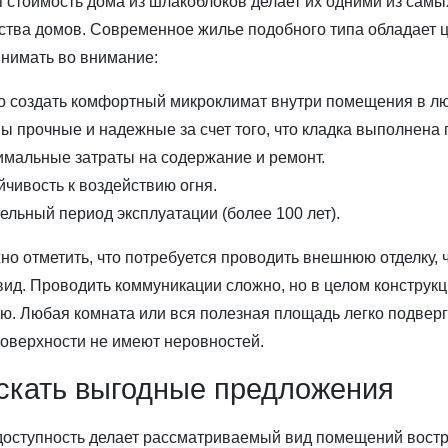
 стоимость дома из шлакоблоков делает их одними из самы
ства домов. Современное жилье подобного типа обладает
нимать во внимание:
о создать комфортный микроклимат внутри помещения в лю
ы прочные и надежные за счет того, что кладка выполнена 
мальные затраты на содержание и ремонт.
йчивость к воздействию огня.
ельный период эксплуатации (более 100 лет).
но отметить, что потребуется проводить внешнюю отделку,
ид. Проводить коммуникации сложно, но в целом конструк
ю. Любая комната или вся полезная площадь легко подверг
 поверхности не имеют неровностей.
скать выгодные предложения
доступность делает рассматриваемый вид помещений вост