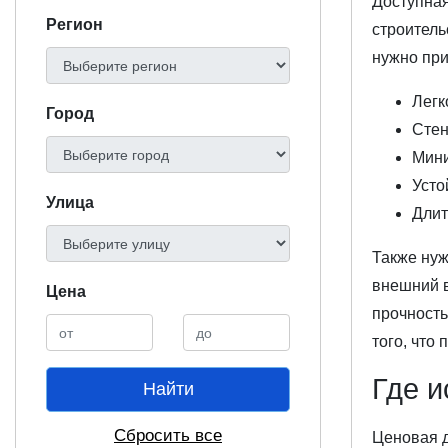
Доступная
Регион
строитель
нужно при
Легк
Город
Стен
Мини
Усто
Улица
Длит
Также нуж
внешний в
Цена
прочность
того, что
Где и
Найти
Сбросить все
Ценовая 