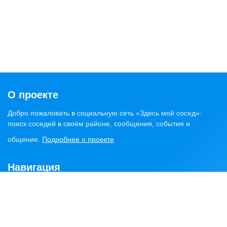
О проекте
Добро пожаловать в социальную сеть «Здесь мой сосед»:
поиск соседей в своём районе, сообщения, события и
общение.
Подробнее о проекте
Навигация
Главная
Статьи
Обсуждения