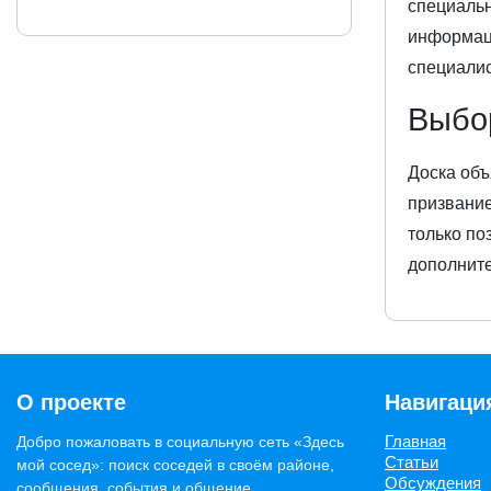
специальн
информаци
специалис
Выбо
Доска объ
призвание
только по
дополните
О проекте
Навигаци
Главная
Добро пожаловать в социальную сеть «Здесь
Статьи
мой сосед»: поиск соседей в своём районе,
Обсуждения
сообщения, события и общение.