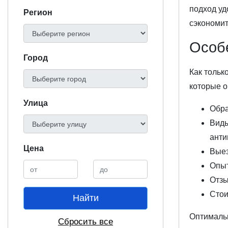
подход уд
Регион
сэкономит
Особ
Город
Как тольк
которые о
Улица
Обра
Виды
анти
Цена
Выез
Опыт
Отзы
Стои
Найти
Оптимальн
Сбросить все