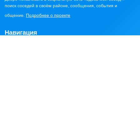
поиск соседей в своём районе, сообщения, события и
общение.
Подробнее о проекте
Навигация
Главная
Статьи
Обсуждения
Сервисы
Объявления
Найти соседей
Районы
Контакты
Написать нам