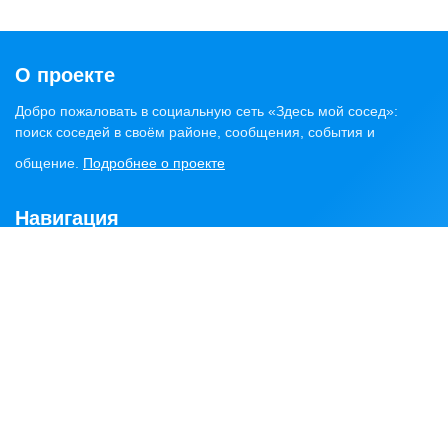
О проекте
Добро пожаловать в социальную сеть «Здесь мой сосед»:
поиск соседей в своём районе, сообщения, события и
общение.
Подробнее о проекте
Навигация
Главная
Статьи
Обсуждения
Сервисы
Объявления
Найти соседей
Районы